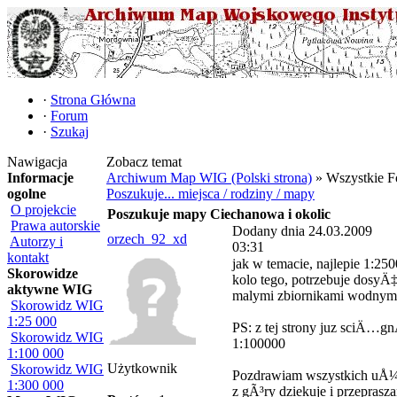
·
Strona Główna
·
Forum
·
Szukaj
Nawigacja
Zobacz temat
Informacje
Archiwum Map WIG (Polski strona)
» Wszystkie F
ogolne
Poszukuje... miejsca / rodziny / mapy
O projekcie
Poszukuje mapy Ciechanowa i okolic
Prawa autorskie
Dodany dnia 24.03.2009
orzech_92_xd
Autorzy i
03:31
kontakt
jak w temacie, najlepie 1:25
Skorowidze
kolo tego, potrzebuje dosyÄ
aktywne WIG
malymi zbiornikami wodnym
Skorowidz WIG
1:25 000
PS: z tej strony juz sciÄ
Skorowidz WIG
1:100000
1:100 000
Użytkownik
Skorowidz WIG
Pozdrawiam wszystkich uÅ
1:300 000
z gÃ³ry dziekuje i przeprasz