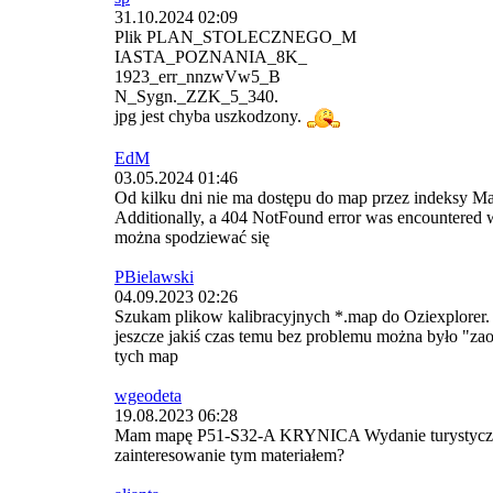
31.10.2024 02:09
Plik PLAN_STOLECZNEGO_M
IASTA_POZNANIA_8K_
1923_err_nnzwVw5_B
N_Sygn._ZZK_5_340.
jpg jest chyba uszkodzony.
EdM
03.05.2024 01:46
Od kilku dni nie ma dostępu do map przez indeksy Ma
Additionally, a 404 NotFound error was encountered w
można spodziewać się
PBielawski
04.09.2023 02:26
Szukam plikow kalibracyjnych *.map do Oziexplorer. P
jeszcze jakiś czas temu bez problemu można było "zaop
tych map
wgeodeta
19.08.2023 06:28
Mam mapę P51-S32-A KRYNICA Wydanie turystyczne w w
zainteresowanie tym materiałem?