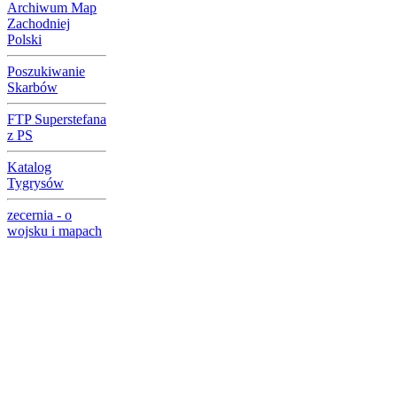
Archiwum Map
Zachodniej
Polski
Poszukiwanie
Skarbów
FTP Superstefana
z PS
Katalog
Tygrysów
zecernia - o
wojsku i mapach