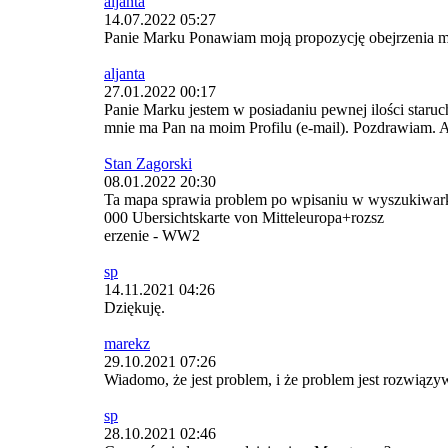
aljanta
14.07.2022 05:27
Panie Marku Ponawiam moją propozycję obejrzenia moi
aljanta
27.01.2022 00:17
Panie Marku jestem w posiadaniu pewnej ilości staruc
mnie ma Pan na moim Profilu (e-mail). Pozdrawiam. A
Stan Zagorski
08.01.2022 20:30
Ta mapa sprawia problem po wpisaniu w wyszukiwarkę
000 Ubersichtskarte von Mitteleuropa+rozsz
erzenie - WW2
sp
14.11.2021 04:26
Dziękuję.
marekz
29.10.2021 07:26
Wiadomo, że jest problem, i że problem jest rozwiąz
sp
28.10.2021 02:46