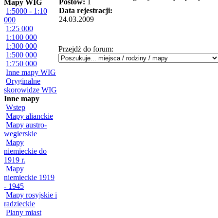
Postów:
1
Mapy WIG
Data rejestracji:
1:5000 - 1:10
24.03.2009
000
1:25 000
1:100 000
1:300 000
Przejdź do forum:
1:500 000
1:750 000
Inne mapy WIG
Oryginalne
skorowidze WIG
Inne mapy
Wstep
Mapy alianckie
Mapy austro-
wegierskie
Mapy
niemieckie do
1919 r.
Mapy
niemieckie 1919
- 1945
Mapy rosyjskie i
radzieckie
Plany miast