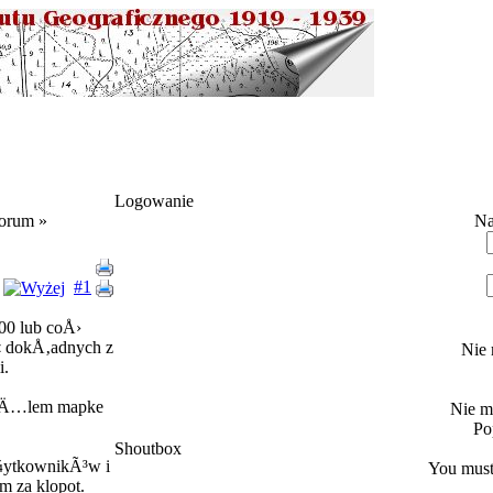
Logowanie
orum »
Na
#1
000 lub coÅ›
‡ dokÅ‚adnych z
Nie 
i.
…gnÄ…lem mapke
Nie m
Po
Shoutbox
¼ytkownikÃ³w i
You must 
am za klopot.