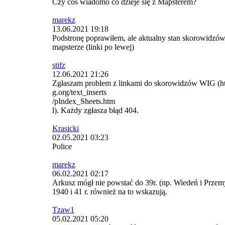
Czy coś wiadomo co dzieje się z Mapsterem?
marekz
13.06.2021 19:18
Podstronę poprawiłem, ale aktualny stan skorowidz
mapsterze (linki po lewej)
stifz
12.06.2021 21:26
Zgłaszam problem z linkami do skorowidzów WIG (
g.org/text_inserts
/pIndex_Sheets.htm
l). Każdy zgłasza błąd 404.
Krasicki
02.05.2021 03:23
Police
marekz
06.02.2021 02:17
Arkusz mógł nie powstać do 39r. (np. Wiedeń i Przem
1940 i 41 r. również na to wskazują.
Tzaw1
05.02.2021 05:20