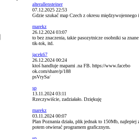
alterallensteiner
07.12.2025 22:53
Gdzie szukać map Czech z okresu międzywojennego i
marekz
26.12.2024 03:07
to bez znaczenia, takie pasozytnicze osobniki sa znane
tik-tok, itd.
jacek67
26.12.2024 00:24
ktoś handluje mapami .na FB. https://www.facebo
ok.com/share/p/188
psVrySa/
sp
13.11.2024 03:11
Rzeczywiście, zadziałało. Dziękuję
marekz
03.11.2024 00:07
Plan Poznania działa, plik jednak to 150Mb, najlepi
potem otwierać programem graficznym.
sp