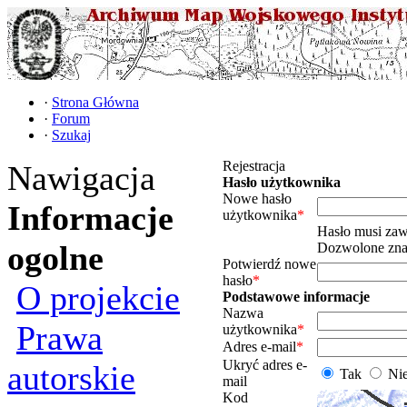
·
Strona Główna
·
Forum
·
Szukaj
Rejestracja
Nawigacja
Hasło użytkownika
Nowe hasło
Informacje
użytkownika
*
Hasło musi zaw
ogolne
Dozwolone znak
Potwierdź nowe
hasło
*
O projekcie
Podstawowe informacje
Nazwa
Prawa
użytkownika
*
Adres e-mail
*
Ukryć adres e-
autorskie
Tak
Ni
mail
Kod