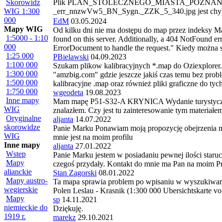
Skorowidz
Plik PLAN_STOLECZNEGO_MIASTA_POZNAN
WIG 1:300
_err_nnzwVw5_BN_Sygn._ZZK_5_340.jpg jest chy
000
EdM
03.05.2024
Mapy WIG
Od kilku dni nie ma dostępu do map przez indeksy M
1:5000 - 1:10
found on this server. Additionally, a 404 NotFound er
000
ErrorDocument to handle the request." Kiedy można 
1:25 000
PBielawski
04.09.2023
1:100 000
Szukam plikow kalibracyjnych *.map do Oziexplorer. P
1:300 000
"amzbig.com" gdzie jeszcze jakiś czas temu bez prob
1:500 000
kalibracyjne .map oraz również pliki graficzne do ty
1:750 000
wgeodeta
19.08.2023
Inne mapy
Mam mapę P51-S32-A KRYNICA Wydanie turystyczne w
WIG
znalazłem. Czy jest tu zainteresowanie tym materiałe
Oryginalne
aljanta
14.07.2022
skorowidze
Panie Marku Ponawiam moją propozycję obejrzenia m
WIG
mnie jest na moim profilu
Inne mapy
aljanta
27.01.2022
Wstep
Panie Marku jestem w posiadaniu pewnej ilości staruc
Mapy
czegoś przydały. Kontakt do mnie ma Pan na moim Pro
alianckie
Stan Zagorski
08.01.2022
Mapy austro-
Ta mapa sprawia problem po wpisaniu w wyszukiwark
wegierskie
Polen Leslau - Krasnik (1:300 000 Ubersichtskarte 
Mapy
sp
14.11.2021
niemieckie do
Dziękuję.
1919 r.
marekz
29.10.2021