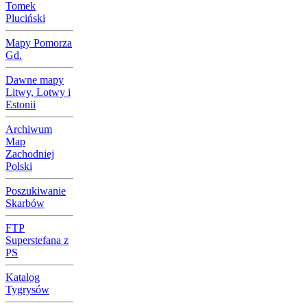
Tomek
Pluciński
Mapy Pomorza
Gd.
Dawne mapy
Litwy, Lotwy i
Estonii
Archiwum
Map
Zachodniej
Polski
Poszukiwanie
Skarbów
FTP
Superstefana z
PS
Katalog
Tygrysów