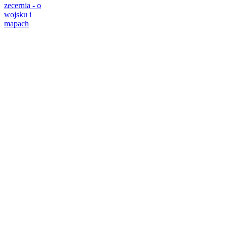
zecernia - o
wojsku i
mapach