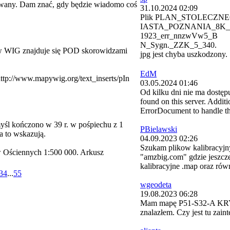
zywany. Dam znać, gdy będzie wiadomo coś
31.10.2024 02:09
Plik PLAN_STOLECZN
IASTA_POZNANIA_8K_
1923_err_nnzwVw5_B
N_Sygn._ZZK_5_340.
ów WIG znajduje się POD skorowidzami
jpg jest chyba uszkodzony.
EdM
tp://www.mapywig.org/text_inserts/pIn
03.05.2024 01:46
Od kilku dni nie ma dostę
found on this server. Addit
ErrorDocument to handle t
yśl kończono w 39 r. w pośpiechu z 1
PBielawski
a to wskazują.
04.09.2023 02:26
Szukam plikow kalibracyjny
w Ościennych 1:500 000. Arkusz
"amzbig.com" gdzie jeszcze
kalibracyjne .map oraz równ
3
4
...
55
wgeodeta
19.08.2023 06:28
Mam mapę P51-S32-A KRYNIC
znalazłem. Czy jest tu zai