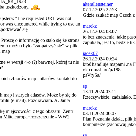
IA_8K_1923
alterallensteiner
ba uszkodzony.
07.12.2025 22:53
Gdzie szukać map Czech z 
apstera: "The requested URL was not
ror was encountered while trying to use an
marekz
spodziewać się
26.12.2024 03:07
to bez znaczenia, takie pas
roszę o informację co stało się że strona
zapukala, jest fb, bedzie tik-
lemu można było "zaopatrzyć sie" w pliki
ch map
jacek67
26.12.2024 00:24
 wersji 4-o (?) barwnej, której tu nie
ktoś handluje mapami .na F
m?
ok.com/share/p/188
psVrySa/
oich zbiorów map i atlasów. kontakt do
sp
13.11.2024 03:11
h map i starych atlasów. Może by się do
Rzeczywiście, zadziałało. 
filu (e-mail). Pozdrawiam. A. Janta
marekz
ę miejscowości z tego obszaru. Zentr-
03.11.2024 00:07
von Mitteleuropa+rozszerzenie - WW2
Plan Poznania działa, plik
komputerze (zachowaj jako
sp