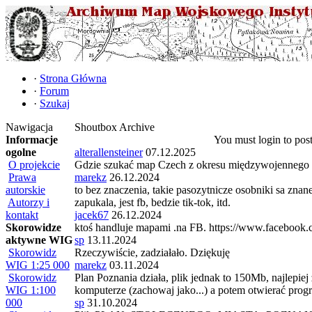
·
Strona Główna
·
Forum
·
Szukaj
Nawigacja
Shoutbox Archive
Informacje
You must login to pos
ogolne
alterallensteiner
07.12.2025
O projekcie
Gdzie szukać map Czech z okresu międzywojennego i
Prawa
marekz
26.12.2024
autorskie
to bez znaczenia, takie pasozytnicze osobniki sa znan
Autorzy i
zapukala, jest fb, bedzie tik-tok, itd.
kontakt
jacek67
26.12.2024
Skorowidze
ktoś handluje mapami .na FB. https://www.facebook.
aktywne WIG
sp
13.11.2024
Skorowidz
Rzeczywiście, zadziałało. Dziękuję
WIG 1:25 000
marekz
03.11.2024
Skorowidz
Plan Poznania działa, plik jednak to 150Mb, najlep
WIG 1:100
komputerze (zachowaj jako...) a potem otwierać pro
000
sp
31.10.2024