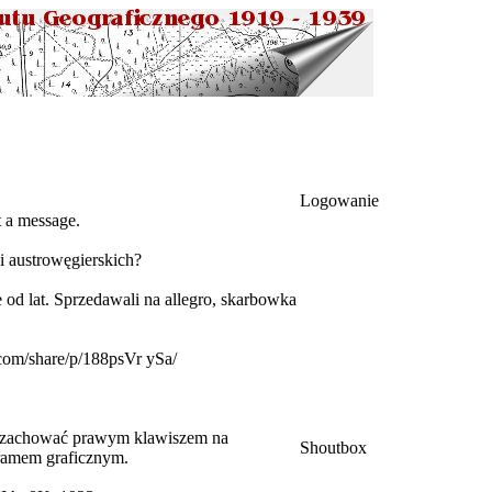
Logowanie
t a message.
 austrowęgierskich?
e od lat. Sprzedawali na allegro, skarbowka
com/share/p/188psVr ySa/
iej zachować prawym klawiszem na
Shoutbox
gramem graficznym.