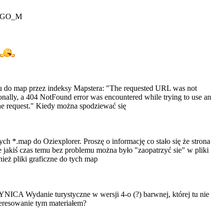
EGO_M
pu do map przez indeksy Mapstera: "The requested URL was not
ionally, a 404 NotFound error was encountered while trying to use an
he request." Kiedy można spodziewać się
ch *.map do Oziexplorer. Proszę o informację co stało się że strona
 jakiś czas temu bez problemu można było "zaopatrzyć sie" w pliki
ież pliki graficzne do tych map
A Wydanie turystyczne w wersji 4-o (?) barwnej, której tu nie
nteresowanie tym materiałem?