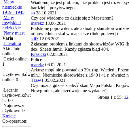
Mapy
Wiadomo, że jest problem, i że problem jest rozwią
niemieckie
bardziej... pozytywnego.
1919 - 1945
sp
28.10.2021
Mapy
Czy coś wiadomo co dzieje się z Mapsterem?
rosyjskie i
marekz
13.06.2021
radzieckie
Podstronę poprawiłem, ale aktualny stan skorowidz
Plany miast
odpowiednich skal w mapsterze (linki po lewej)
Varia
stifz
12.06.2021
Literatura
Zgłaszam problem z linkami do skorowidzów WIG (ht
Aktualnie
dex_Sheets.html). Każdy zgłasza błąd 404.
online
Krasicki
02.05.2021
Gości online:
Police
1
marekz
06.02.2021
Arkusz mógł nie powstać do 39r. (np. Wiedeń i Przem
Użytkowników
mln.). Niemiecke skorowidze z 1940 i 41 r. również n
online: 0
Tzaw1
05.02.2021
Czy można gdzieś znaleźć skan Mapa Polski i Krajó
Łącznie
Nowgródek, ale przedwojenne wydanie?
użytkowników:
Strona 1 z 55:
1
2
5,160
Najnowszy
użytkownik:
Kmicic
Co-operation: