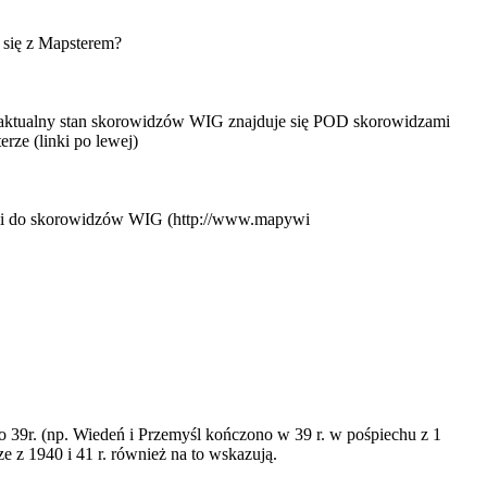
 się z Mapsterem?
 aktualny stan skorowidzów WIG znajduje się POD skorowidzami
rze (linki po lewej)
mi do skorowidzów WIG (http://www.mapywi
 39r. (np. Wiedeń i Przemyśl kończono w 39 r. w pośpiechu z 1
e z 1940 i 41 r. również na to wskazują.