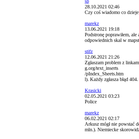
sp
28.10.2021 02:46
Czy coś wiadomo co dzieje
marekz
13.06.2021 19:18
Podstronę poprawiłem, ale
odpowiednich skal w mapste
stifz
12.06.2021 21:26
Zgłaszam problem z linka
g.org/text_inserts
/pIndex_Sheets.htm
l). Każdy zgłasza błąd 404.
Krasicki
02.05.2021 03:23
Police
marekz
06.02.2021 02:17
Arkusz mógł nie powstać do
mln.). Niemiecke skorowidz