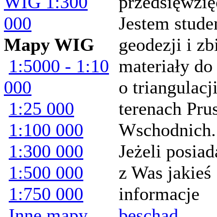
WIG 1:300
przedsięwzię
000
Jestem stud
Mapy WIG
geodezji i z
1:5000 - 1:10
materiały do
000
o triangulacj
1:25 000
terenach Pru
1:100 000
Wschodnich.
1:300 000
Jeżeli posiad
1:500 000
z Was jakieś
1:750 000
informacje
Inne mapy
beschad