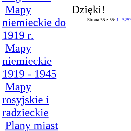
Mapy
Dzięki!
niemieckie do
Strona 55 z 55:
1
...
52
5
1919 r.
Mapy
niemieckie
1919 - 1945
Mapy
rosyjskie i
radzieckie
Plany miast