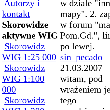
Autorzy i
w dziale "in
kontakt
mapy". 2. za
Skorowidze
w forum "m
aktywne WIG
Pom.Gd.", li
Skorowidz
po lewej.
WIG 1:25 000
sin_pecado
Skorowidz
21.03.2007
WIG 1:100
witam, pod
000
wrażeniem j
Skorowidz
tego