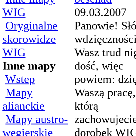
WIG
09.03.2007
Oryginalne
Panowie! Sł
skorowidze
wdzięczności
WIG
Wasz trud ni
Inne mapy
dość, więc
Wstep
powiem: dzię
Mapy
Waszą pracę,
alianckie
którą
Mapy austro-
zachowujeci
wegierskie
dorobek WIG