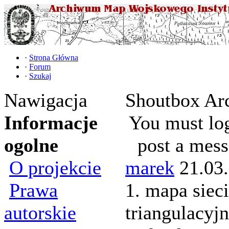
·
Strona Główna
·
Forum
·
Szukaj
Nawigacja
Shoutbox Ar
Informacje
You must log
ogolne
post a mess
O projekcie
marek
21.03
Prawa
1. mapa sieci
autorskie
triangulacyj