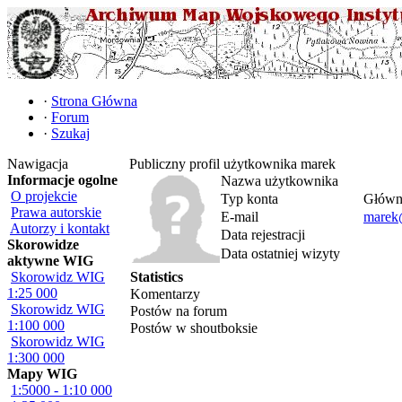
·
Strona Główna
·
Forum
·
Szukaj
Nawigacja
Publiczny profil użytkownika marek
Informacje ogolne
Nazwa użytkownika
O projekcie
Typ konta
Główny
Prawa autorskie
E-mail
marek
Autorzy i kontakt
Data rejestracji
Skorowidze
Data ostatniej wizyty
aktywne WIG
Skorowidz WIG
Statistics
1:25 000
Komentarzy
Skorowidz WIG
Postów na forum
1:100 000
Postów w shoutboksie
Skorowidz WIG
1:300 000
Mapy WIG
1:5000 - 1:10 000