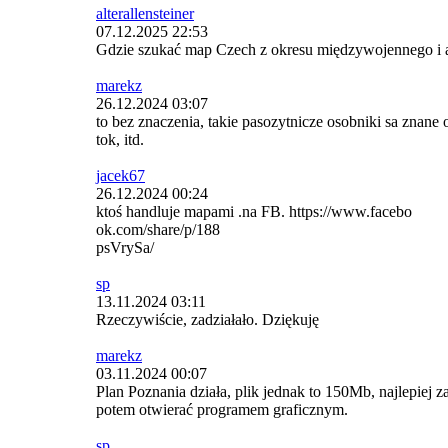
alterallensteiner
07.12.2025 22:53
Gdzie szukać map Czech z okresu międzywojennego i 
marekz
26.12.2024 03:07
to bez znaczenia, takie pasozytnicze osobniki sa znane o
tok, itd.
jacek67
26.12.2024 00:24
ktoś handluje mapami .na FB. https://www.facebo
ok.com/share/p/188
psVrySa/
sp
13.11.2024 03:11
Rzeczywiście, zadziałało. Dziękuję
marekz
03.11.2024 00:07
Plan Poznania działa, plik jednak to 150Mb, najlepiej
potem otwierać programem graficznym.
sp