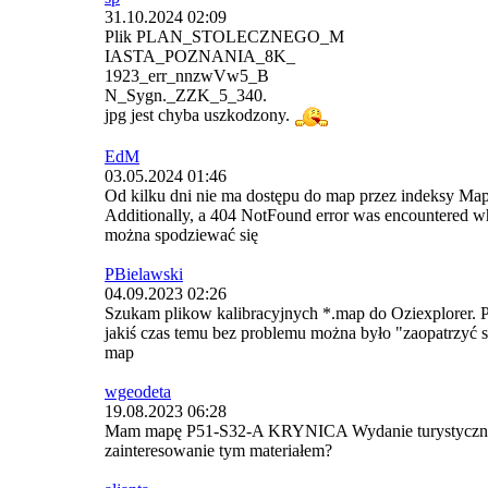
31.10.2024 02:09
Plik PLAN_STOLECZNEGO_M
IASTA_POZNANIA_8K_
1923_err_nnzwVw5_B
N_Sygn._ZZK_5_340.
jpg jest chyba uszkodzony.
EdM
03.05.2024 01:46
Od kilku dni nie ma dostępu do map przez indeksy Maps
Additionally, a 404 NotFound error was encountered wh
można spodziewać się
PBielawski
04.09.2023 02:26
Szukam plikow kalibracyjnych *.map do Oziexplorer. Pr
jakiś czas temu bez problemu można było "zaopatrzyć si
map
wgeodeta
19.08.2023 06:28
Mam mapę P51-S32-A KRYNICA Wydanie turystyczne w we
zainteresowanie tym materiałem?