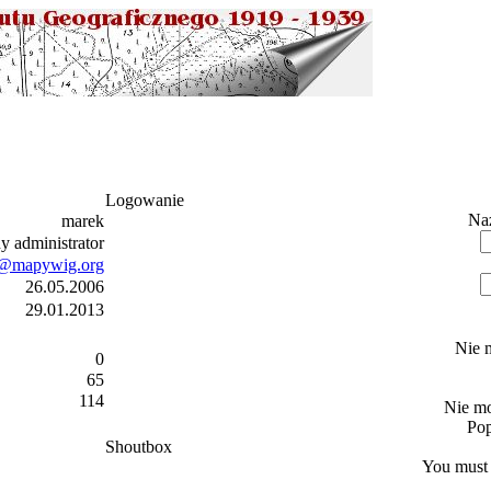
Logowanie
Na
marek
 administrator
@mapywig.org
26.05.2006
29.01.2013
Nie 
0
65
114
Nie mo
Po
Shoutbox
You must 