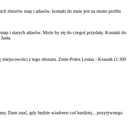
h zbiorów map i atlasów. kontakt do mnie jest na moim profilu
 map i starych atlasów. Może by się do czegoś przydały. Kontakt do
 Janta
iejscowości z tego obszaru. Zentr-Polen Leslau - Krasnik (1:300
wany. Dam znać, gdy będzie wiadomo coś bardziej... pozytywnego.