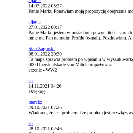
aljanta
14.07.2022 05:27
Panie Marku Ponawiam moją propozycję obejrzenia moic
aljanta
27.01.2022 00:17
Panie Marku jestem w posiadaniu pewnej ilości staruch
mnie ma Pan na moim Profilu (e-mail). Pozdrawiam. A.
Stan Zagorski
08.01.2022 20:30
Ta mapa sprawia problem po wpisaniu w wyszukiwarkę m
000 Ubersichtskarte von Mitteleuropa+rozsz
erzenie - WW2
sp
14.11.2021 04:26
Dziękuję.
marekz
29.10.2021 07:26
Wiadomo, że jest problem, i że problem jest rozwiązy
sp
28.10.2021 02:46