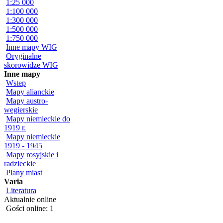
1:25 000
1:100 000
1:300 000
1:500 000
1:750 000
Inne mapy WIG
Oryginalne
skorowidze WIG
Inne mapy
Wstep
Mapy alianckie
Mapy austro-
wegierskie
Mapy niemieckie do
1919 r.
Mapy niemieckie
1919 - 1945
Mapy rosyjskie i
radzieckie
Plany miast
Varia
Literatura
Aktualnie online
Gości online: 1