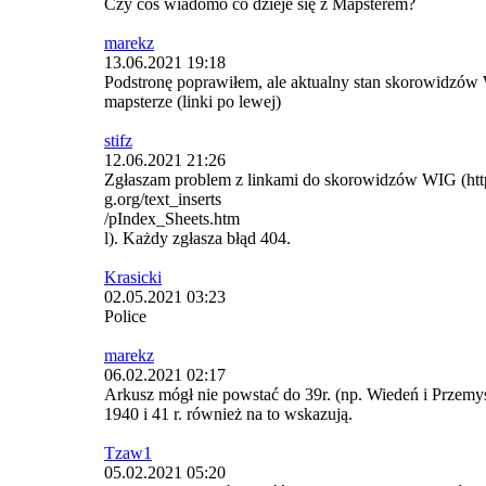
Czy coś wiadomo co dzieje się z Mapsterem?
marekz
13.06.2021 19:18
Podstronę poprawiłem, ale aktualny stan skorowidzó
mapsterze (linki po lewej)
stifz
12.06.2021 21:26
Zgłaszam problem z linkami do skorowidzów WIG (h
g.org/text_inserts
/pIndex_Sheets.htm
l). Każdy zgłasza błąd 404.
Krasicki
02.05.2021 03:23
Police
marekz
06.02.2021 02:17
Arkusz mógł nie powstać do 39r. (np. Wiedeń i Przemy
1940 i 41 r. również na to wskazują.
Tzaw1
05.02.2021 05:20