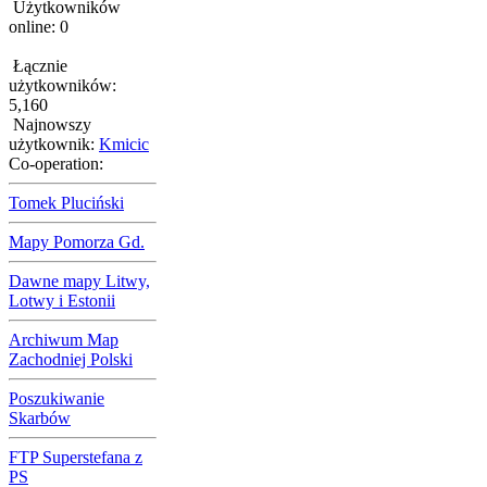
Użytkowników
online: 0
Łącznie
użytkowników:
5,160
Najnowszy
użytkownik:
Kmicic
Co-operation:
Tomek Pluciński
Mapy Pomorza Gd.
Dawne mapy Litwy,
Lotwy i Estonii
Archiwum Map
Zachodniej Polski
Poszukiwanie
Skarbów
FTP Superstefana z
PS