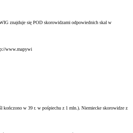
w WIG znajduje się POD skorowidzami odpowiednich skal w
ttp://www.mapywi
śl kończono w 39 r. w pośpiechu z 1 mln.). Niemiecke skorowidze z