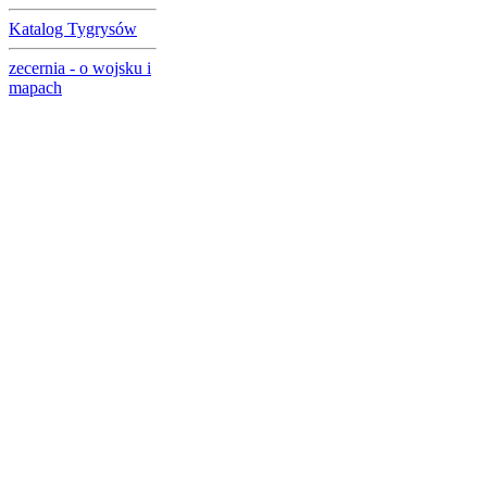
Katalog Tygrysów
zecernia - o wojsku i
mapach