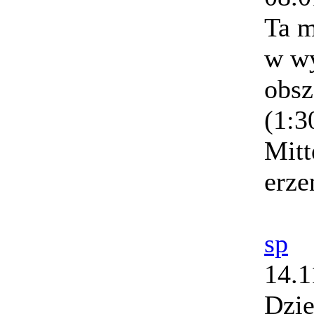
Ta m
w wy
obsz
(1:3
Mitt
erz
sp
14.1
Dzię