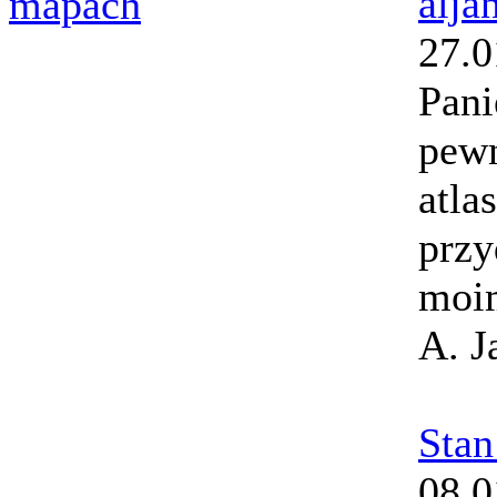
alja
mapach
27.0
Pani
pewn
atla
przy
moim
A. J
Stan
08.0