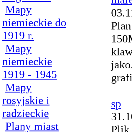
Mapy
03.1
niemieckie do
Plan
1919 r.
150M
Mapy
klaw
niemieckie
jako
1919 - 1945
graf
Mapy
rosyjskie i
sp
radzieckie
31.1
Plany miast
Pli