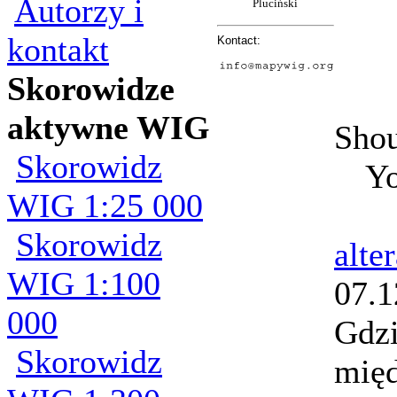
Autorzy i
Pluciński
kontakt
Kontact:
Skorowidze
aktywne WIG
Sho
Skorowidz
Yo
WIG 1:25 000
Skorowidz
alte
WIG 1:100
07.1
000
Gdzi
Skorowidz
międ