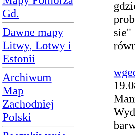
Mapy Pomorza
gdzi
Gd.
prob
Dawne mapy
sie"
Litwy, Lotwy i
równ
Estonii
wge
Archiwum
19.0
Map
Mam
Zachodniej
Wyda
Polski
barw