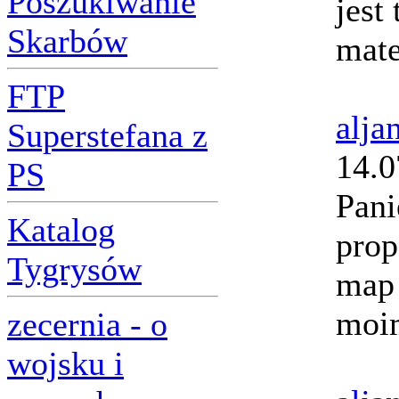
Poszukiwanie
jest
Skarbów
mate
FTP
alja
Superstefana z
14.0
PS
Pan
Katalog
prop
Tygrysów
map 
moim
zecernia - o
wojsku i