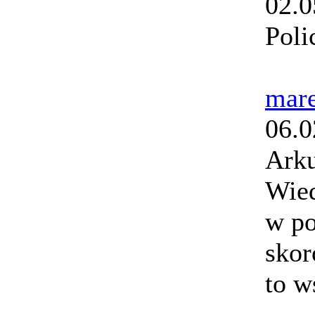
02.0
Poli
mar
06.0
Arku
Wied
w po
skor
to w