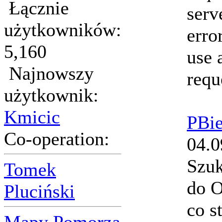
Łącznie
serv
użytkowników:
erro
5,160
use 
Najnowszy
requ
użytkownik:
Kmicic
PBie
Co-operation:
04.0
Szuk
Tomek
do O
Pluciński
co s