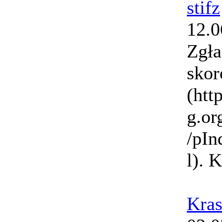
stifz
12.0
Zgła
sko
(htt
g.or
/pIn
l). 
Kras