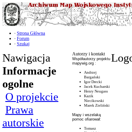
·
Strona Główna
·
Forum
·
Szukaj
Autorzy i kontakt
Nawigacja
Log
Współautorzy projektu
mapywig.org :
Informacje
Andrzej
Bargański
ogolne
Igor Drecki
Jacek Kucharski
Henry Neugass
O projekcie
Kazik
Niecikowski
Marek Zieliński
Prawa
Mapy i wszelaką
autorskie
pomoc ofiarował:
Tomasz