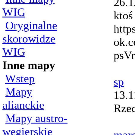
26.1
WIG
ktoś
Oryginalne
http
skorowidze
ok.c
WIG
psVr
Inne mapy
Wstep
sp
Mapy
13.1
alianckie
Rzec
Mapy austro-
wegierskie
mar