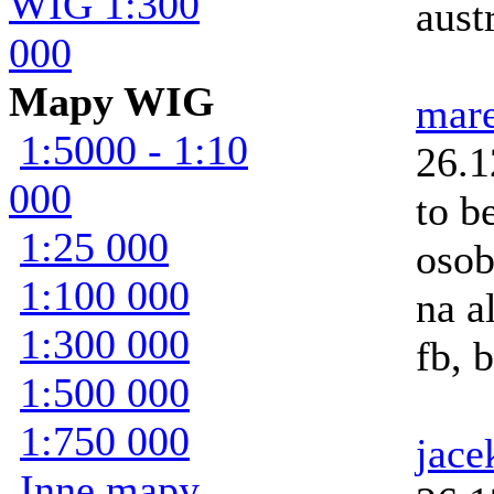
WIG 1:300
aust
000
Mapy WIG
mar
1:5000 - 1:10
26.1
000
to b
1:25 000
osob
1:100 000
na a
1:300 000
fb, b
1:500 000
1:750 000
jace
Inne mapy