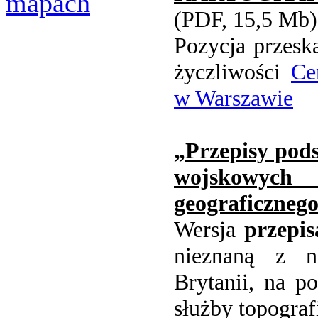
mapach
(PDF, 15,5 Mb)
Pozycja przesk
życzliwości
Ce
w Warszawie
„
Przepisy pod
wojskowyc
geograficzneg
Wersja
przepis
nieznaną z n
Brytanii, na p
służby topograf