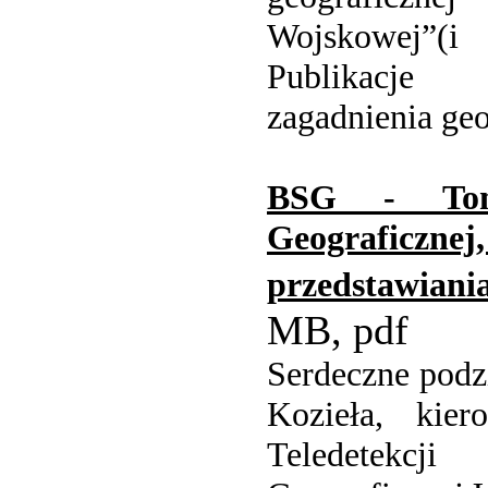
Wojskowej”(
Publikacje
zagadnienia ge
BSG - Tom
Geografic
przedstawian
MB, pdf
Serdeczne podz
Kozieła, kier
Teledetekcj