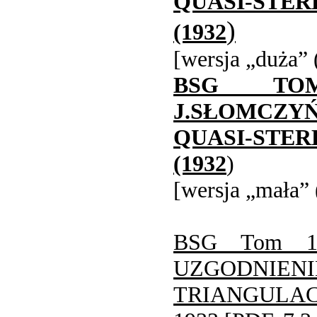
QUASI-ST
)
(1932
[wersja „duża”
BSG TOM
J.SŁOMCZ
QUASI-ST
(1932
)
[wersja „mała”
BSG Tom 1
UZGODN
TRIANGULAC