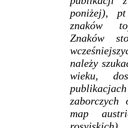
publikacji 
poniżej), p
znaków to
Znaków st
wcześniejszy
należy szuka
wieku, dos
publikacj
zaborczych 
map austri
rosyjskich).
D