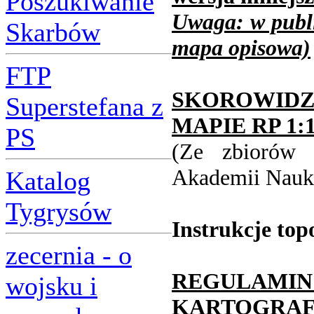
Poszukiwanie
Uwaga: w publi
Skarbów
mapa opisowa)
FTP
SKOROWID
Superstefana z
MAPIE RP 1:1
PS
(Ze zbiorów b
Akademii Nauk
Katalog
Tygrysów
Instrukcje top
zecernia - o
REGULAMI
wojsku i
KARTOGRA