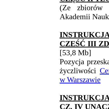
(Ze zbiorów b
Akademii Nauk
INSTRUKCJA
CZEŚĆ III 
[53,8 Mb]
Pozycja przesk
życzliwości
Ce
w Warszawie
INSTRUKCJ
CZ. IV UNA