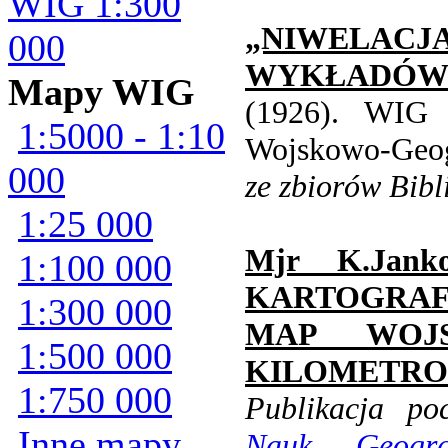
WIG 1:300
„NIWELACJ
000
WYKŁADÓW K
Mapy WIG
(1926). WIG 
1:5000 - 1:10
Wojskowo-Geog
000
ze zbiorów Bib
1:25 000
Mjr K.Jan
1:100 000
KARTOGRAF
1:300 000
MAP WOJ
1:500 000
KILOMETR
1:750 000
Publikacja p
Inne mapy
Nauk Geogra