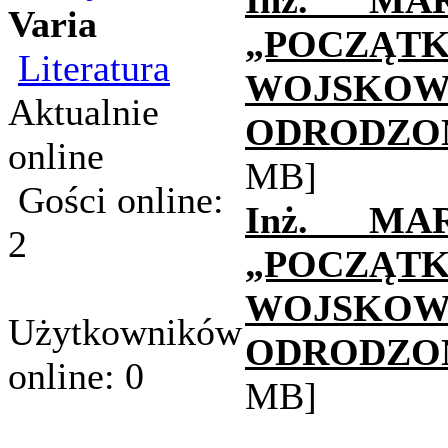
Inż. MA
Varia
„POCZĄT
Literatura
WOJSKO
Aktualnie
ODRODZONE
online
MB]
Gości online:
Inż. MA
2
„POCZĄT
WOJSKO
Użytkowników
ODRODZONE
online: 0
MB]