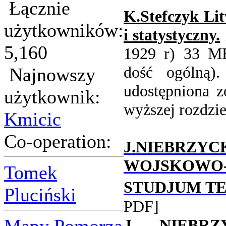
Łącznie
K.Stefczyk Li
użytkowników:
i statystyczny.
5,160
1929 r) 33 MB
dość ogólną)
Najnowszy
udostępniona z
użytkownik:
wyższej rozdzie
Kmicic
Co-operation:
J.NIEBRZ
WOJSKOW
Tomek
STUDJUM T
Pluciński
PDF]
J. NIEBR