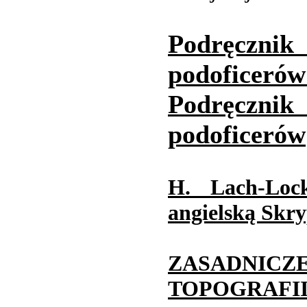
Podręczni
podoficerów
Podręczni
podoficerów
H. Lach-Loc
angielską Skry
ZASADNI
TOPOGRAFI