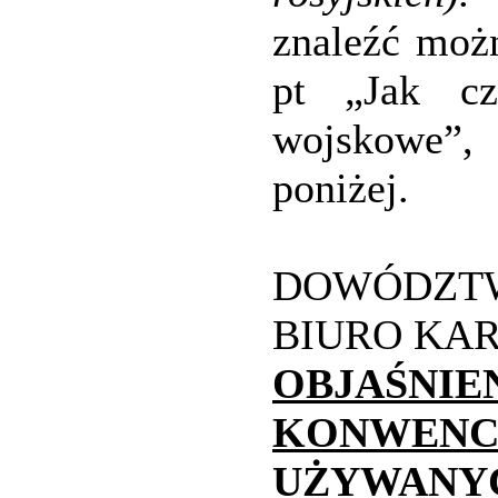
znaleźć moż
pt „Jak cz
wojskowe”
poniżej.
DOWÓDZT
BIURO KA
OBJAŚN
KONWENC
UŻYWANY