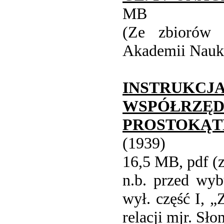
MB
(Ze zbiorów b
Akademii Nauk
INSTR
WSPÓŁRZĘ
PROSTOKĄ
(1939)
16,5 MB, pdf (
n.b. przed wy
wył. część I, „
relacji mjr. Sł