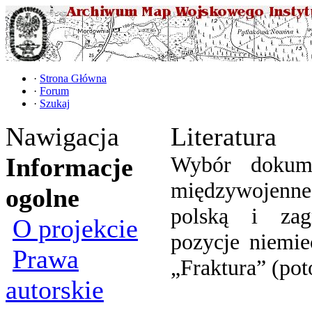
·
Strona Główna
·
Forum
·
Szukaj
Nawigacja
Literatura
Wybór dokum
Informacje
międzywojenne
ogolne
polską i zag
O projekcie
pozycje niemie
Prawa
„Fraktura” (po
autorskie