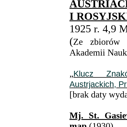
AUSTRIAC
I ROSYJS
1925 r. 4,9 
(
Ze zbiorów b
Akademii Nauk
„
Klucz Znak
Austrjackich, P
[brak daty wyd
Mj. St. Gasie
map
(1930)