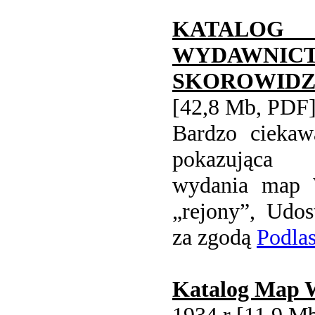
KATALO
WYDAW
SKOROWIDZ
[42,8 Mb, PDF
Bardzo ciekaw
pokazująca 
wydania map 
„
rejony”, Udos
za zgodą
Podlas
Katalog Map