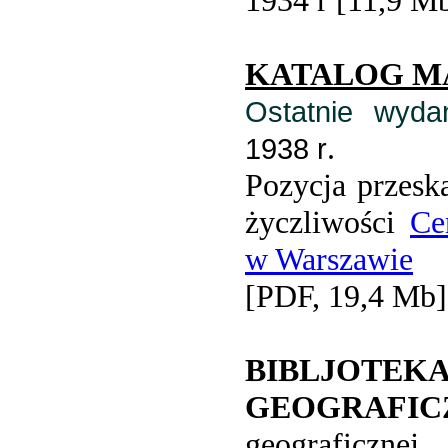
1934 r [11,9 M
KATALOG M
Ostatnie wyd
.
1938 r
Pozycja przesk
życzliwości
Ce
w Warszawie
[PDF, 19,4 Mb]
BIBLJ
GEOGRAFIC
geograficz