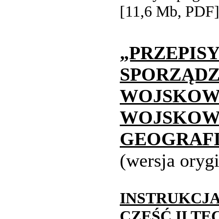
[11,6 Mb, PDF
„PRZEPI
SPORZ
WOJSKO
WOJSKOW
GEOGRAF
(wersja oryg
INSTRUKC
CZĘŚĆ II T