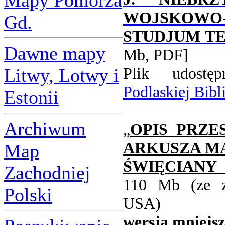
Mapy Pomorza
WOJSKOW
Gd.
STUDJUM T
Dawne mapy
Mb, PDF]
Plik udostęp
Litwy, Lotwy i
Podlaskiej Bibl
Estonii
Archiwum
„
OPIS PRZE
ARKUSZA MAP
Map
ŚWIĘCIANY (
Zachodniej
110 Mb (ze z
Polski
USA)
wersja mniejsz