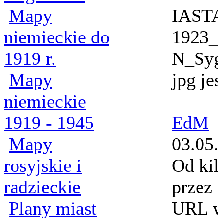
Mapy
IAST
niemieckie do
1923
1919 r.
N_Sy
Mapy
jpg j
niemieckie
1919 - 1945
EdM
Mapy
03.05
rosyjskie i
Od ki
radzieckie
przez
Plany miast
URL w