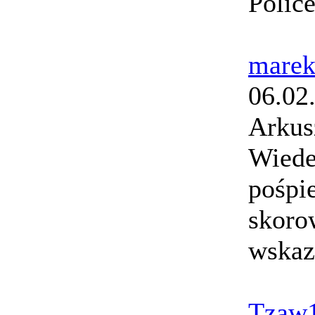
Polic
marek
06.02
Arkus
Wiede
pośpi
skorow
wskaz
Tzaw