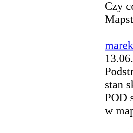
Czy c
Mapst
marek
13.06
Podst
stan 
POD s
w maps