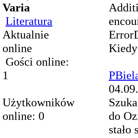
Varia
Addit
Literatura
encoun
Aktualnie
Error
online
Kiedy
Gości online:
1
PBiel
04.09
Użytkowników
Szuka
online: 0
do Oz
stało 