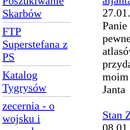
aljant
Poszukiwanie
27.01
Skarbów
Panie
FTP
pewnej
Superstefana z
atlas
PS
przyd
Katalog
moim 
Tygrysów
Janta
zecernia - o
Stan 
wojsku i
08.01