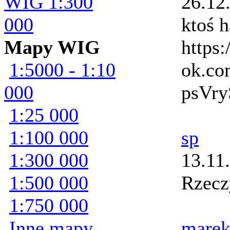
WIG 1:300
26.12
000
ktoś 
Mapy WIG
https
1:5000 - 1:10
ok.co
000
psVry
1:25 000
1:100 000
sp
1:300 000
13.11
1:500 000
Rzecz
1:750 000
Inne mapy
marek