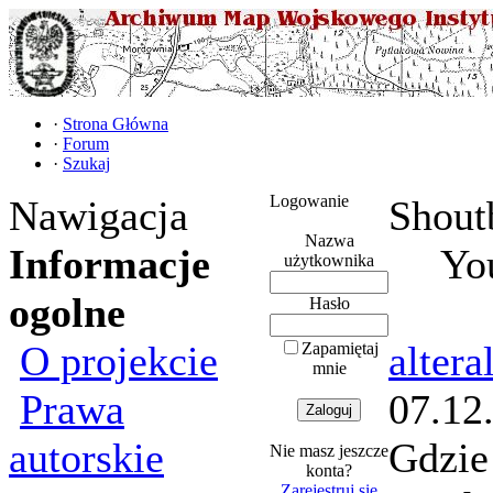
·
Strona Główna
·
Forum
·
Szukaj
Logowanie
Nawigacja
Shout
Nazwa
Informacje
You
użytkownika
ogolne
Hasło
O projekcie
altera
Zapamiętaj
mnie
Prawa
07.12
autorskie
Gdzie
Nie masz jeszcze
konta?
Zarejestruj się