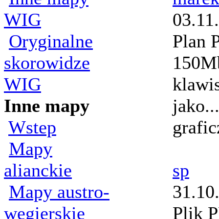
WIG
03.11
Oryginalne
Plan P
skorowidze
150Mb
WIG
klawi
Inne mapy
jako.
Wstep
grafi
Mapy
alianckie
sp
Mapy austro-
31.10
wegierskie
Plik