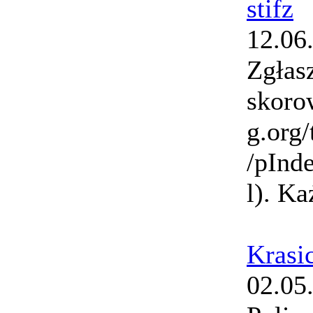
stifz
12.06
Zgłas
skoro
g.org/
/pInd
l). Ka
Krasi
02.05