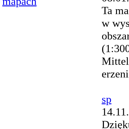
mapach
Ta ma
w wys
obsza
(1:30
Mitte
erzen
sp
14.11
Dzięk