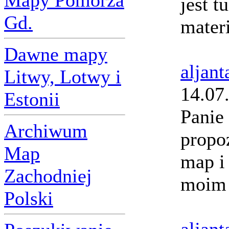
Mapy Pomorza
jest t
Gd.
mater
Dawne mapy
aljant
Litwy, Lotwy i
14.07
Estonii
Panie
Archiwum
propo
Map
map i 
Zachodniej
moim 
Polski