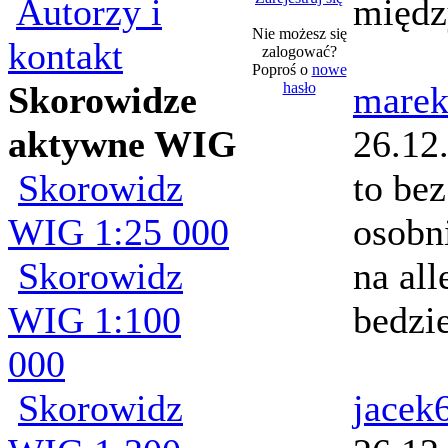
Autorzy i
międz
Nie możesz się
kontakt
zalogować?
Poproś o
nowe
Skorowidze
hasło
marek
aktywne WIG
26.12
Skorowidz
to bez
WIG 1:25 000
osobni
Skorowidz
na all
WIG 1:100
bedzie
000
Skorowidz
jacek