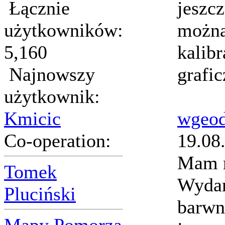
Łącznie
jeszc
użytkowników:
można
5,160
kalibr
Najnowszy
grafi
użytkownik:
Kmicic
wgeod
Co-operation:
19.08
Mam 
Tomek
Wydan
Pluciński
barwne