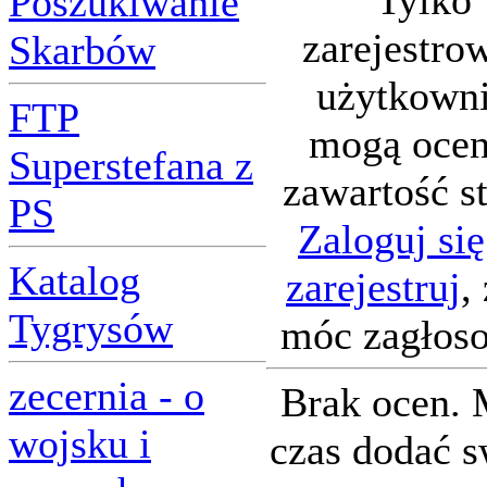
Tylko
Poszukiwanie
zarejestro
Skarbów
użytkown
FTP
mogą ocen
Superstefana z
zawartość s
PS
Zaloguj się
Katalog
zarejestruj
,
Tygrysów
móc zagłos
zecernia - o
Brak ocen.
wojsku i
czas dodać s