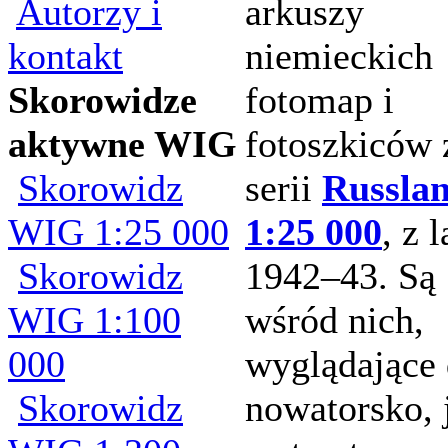
Autorzy i
arkuszy
kontakt
niemieckich
Skorowidze
fotomap i
aktywne WIG
fotoszkiców 
Skorowidz
serii
Russla
WIG 1:25 000
1:25 000
, z l
Skorowidz
1942–43. Są
WIG 1:100
wśród nich,
000
wyglądające
Skorowidz
nowatorsko, 