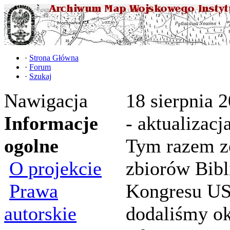
·
Strona Główna
·
Forum
·
Szukaj
Nawigacja
18 sierpnia 2
Informacje
- aktualizacj
ogolne
Tym razem z
O projekcie
zbiorów Bibl
Prawa
Kongresu U
autorskie
dodaliśmy ok