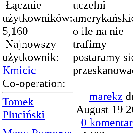
Łącznie
uczelni
użytkowników:
amerykańskic
5,160
o ile na nie
Najnowszy
trafimy –
użytkownik:
postaramy si
Kmicic
przeskanowa
Co-operation:
marekz
d
Tomek
August 19 2
Pluciński
0 komentar