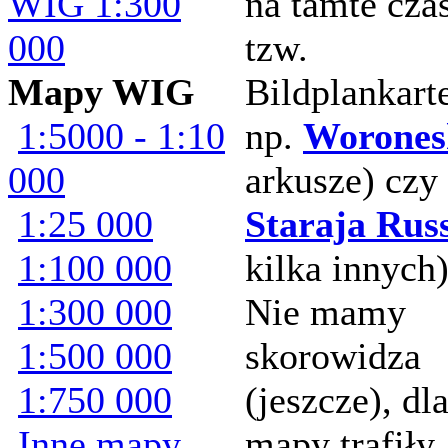
WIG 1:300
na tamte cza
000
tzw.
Mapy WIG
Bildplankart
1:5000 - 1:10
np.
Worones
000
arkusze) czy
1:25 000
Staraja Rus
1:100 000
kilka innych)
1:300 000
Nie mamy
1:500 000
skorowidza
1:750 000
(jeszcze), dl
Inne mapy
mapy trafiły,