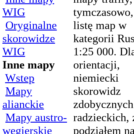
WIG
tymczasowo,
Oryginalne
listę map w
skorowidze
kategorii Ru
WIG
1:25 000. Dl
Inne mapy
orientacji,
Wstep
niemiecki
Mapy
skorowidz
alianckie
zdobycznyc
Mapy austro-
radzieckich, 
wegierskie
podziałem n