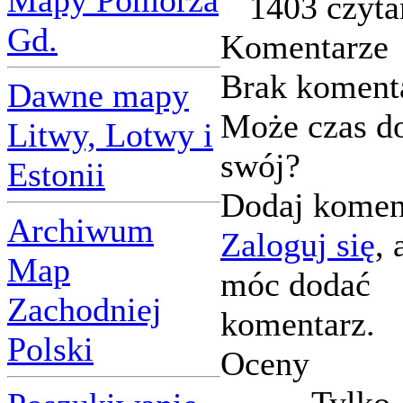
Mapy Pomorza
1403 czyta
Gd.
Komentarze
Brak koment
Dawne mapy
Może czas d
Litwy, Lotwy i
swój?
Estonii
Dodaj komen
Archiwum
Zaloguj się
, 
Map
móc dodać
Zachodniej
komentarz.
Polski
Oceny