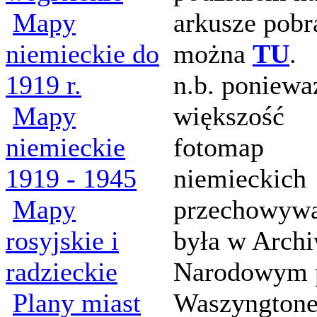
Mapy
arkusze pobr
niemieckie do
można
TU
.
1919 r.
n.b. poniewa
Mapy
większość
niemieckie
fotomap
1919 - 1945
niemieckich
Mapy
przechowyw
rosyjskie i
była w Arch
radzieckie
Narodowym 
Plany miast
Waszyngtone