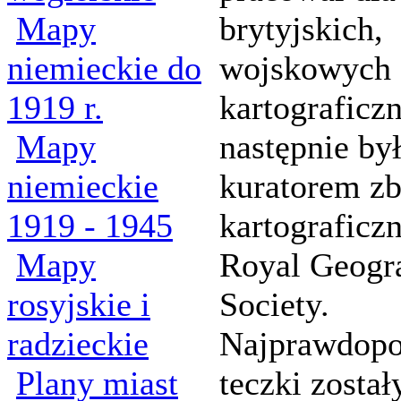
Mapy
brytyjskich,
niemieckie do
wojskowych 
1919 r.
kartograficz
Mapy
następnie by
niemieckie
kuratorem z
1919 - 1945
kartograficz
Mapy
Royal Geogr
rosyjskie i
Society.
radzieckie
Najprawdopo
Plany miast
teczki został