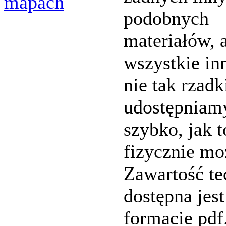
mapach
podobnych
materiałów, 
wszystkie in
nie tak rzadk
udostępniam
szybko, jak t
fizycznie mo
Zawartość te
dostępna jes
formacie pdf