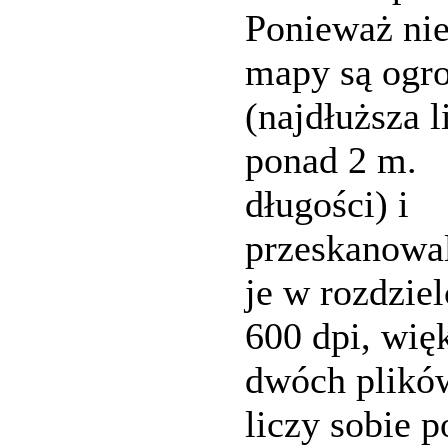
Ponieważ nie
mapy są ogr
(najdłuższa l
ponad 2 m.
długości) i
przeskanowa
je w rozdziel
600 dpi, wię
dwóch plikó
liczy sobie 