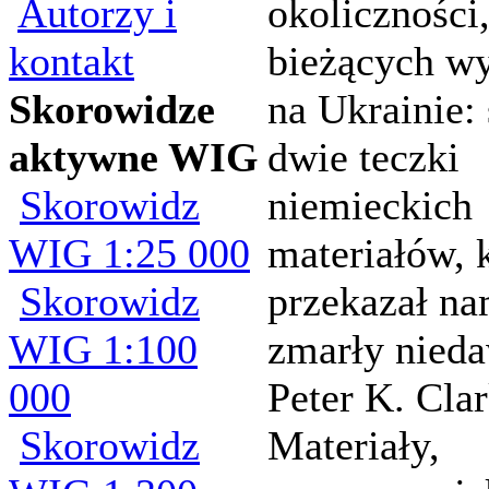
Autorzy i
okoliczności
kontakt
bieżących w
Skorowidze
na Ukrainie: 
aktywne WIG
dwie teczki
Skorowidz
niemieckich
WIG 1:25 000
materiałów, 
Skorowidz
przekazał n
WIG 1:100
zmarły nied
000
Peter K. Clar
Skorowidz
Materiały,