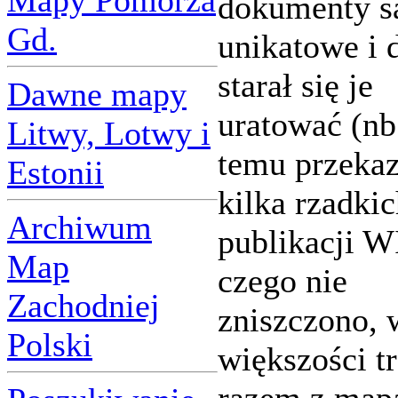
Mapy Pomorza
dokumenty s
Gd.
unikatowe i 
starał się je
Dawne mapy
uratować (nb
Litwy, Lotwy i
temu przeka
Estonii
kilka rzadki
Archiwum
publikacji W
Map
czego nie
Zachodniej
zniszczono, 
Polski
większości tr