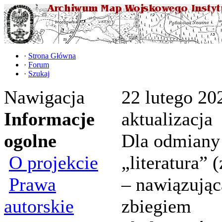
·
Strona Główna
·
Forum
·
Szukaj
Nawigacja
22 lutego 202
Informacje
aktualizacja
ogolne
Dla odmiany
O projekcie
„literatura” (
Prawa
– nawiązując
autorskie
zbiegiem