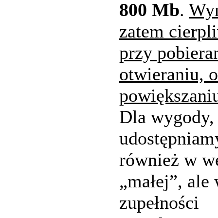
800 Mb
.
Wy
zatem cierpl
przy pobiera
otwieraniu, 
powiększani
Dla wygody, 
udostępniam
również w we
„małej”, ale
zupełności