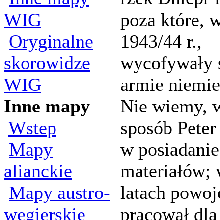
WIG
poza które, 
Oryginalne
1943/44 r.,
skorowidze
wycofywały 
WIG
armie niemie
Inne mapy
Nie wiemy, w
Wstep
sposób Peter
Mapy
w posiadanie
alianckie
materiałów;
Mapy austro-
latach powo
wegierskie
pracował dla