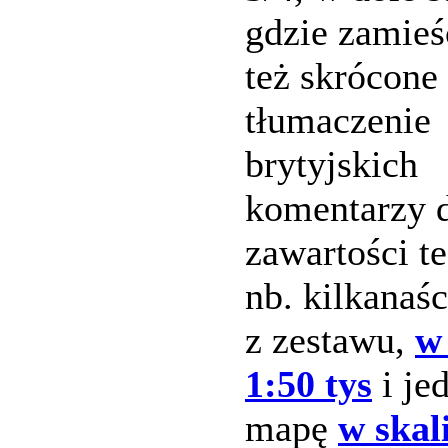
gdzie zamieś
też skrócone
tłumaczenie
brytyjskich
komentarzy d
zawartości t
nb. kilkanaś
z zestawu,
w 
1:50 tys
i je
mapę
w skal