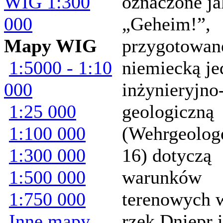
WIG 1:300
oznaczone j
000
„Geheim!”,
Mapy WIG
przygotowan
1:5000 - 1:10
niemiecką je
000
inżynieryjno
1:25 000
geologiczną
1:100 000
(Wehrgeologe
1:300 000
16) dotyczą
1:500 000
warunków
1:750 000
terenowych 
Inne mapy
rzek Dniepr 