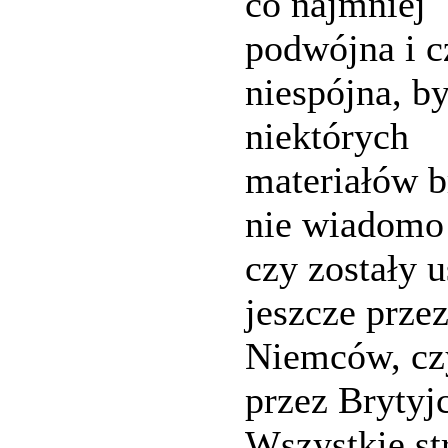
co najmniej
podwójna i 
niespójna, b
niektórych
materiałów b
nie wiadomo 
czy zostały u
jeszcze prze
Niemców, cz
przez Brytyj
Wszystkie st