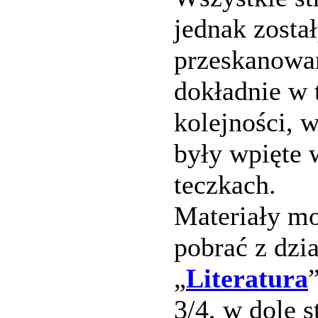
jednak zosta
przeskanowa
dokładnie w 
kolejności, w
były wpięte 
teczkach.
Materiały m
pobrać z dzi
„
Literatura
3/4, w dole s