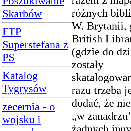
razem z map
Poszukiwanie
różnych bibl
Skarbów
W. Brytanii,
FTP
British Libra
Superstefana z
(gdzie do dzi
PS
zostały
Katalog
skatalogowa
Tygrysów
razu trzeba 
dodać, że n
zecernia - o
„w zanadrzu
wojsku i
żadnych inny