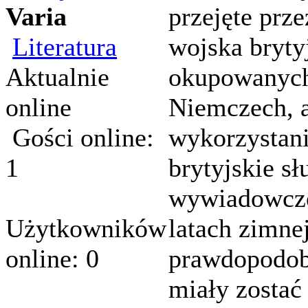
Varia
przejęte prze
Literatura
wojska bryty
Aktualnie
okupowanyc
online
Niemczech, a
Gości online:
wykorzystani
1
brytyjskie sł
wywiadowcz
Użytkowników
latach zimne
online: 0
prawdopodob
miały zostać