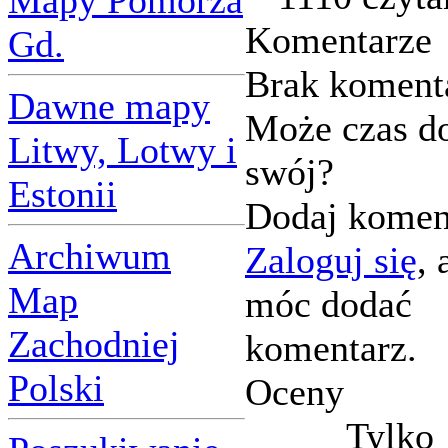
Mapy Pomorza
Komentarze
Gd.
Brak koment
Dawne mapy
Może czas d
Litwy, Lotwy i
swój?
Estonii
Dodaj komen
Archiwum
Zaloguj się
, 
Map
móc dodać
Zachodniej
komentarz.
Polski
Oceny
Tylko