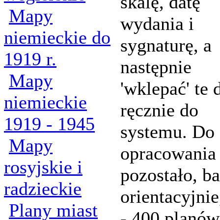
skalę, datę
Mapy
wydania i
niemieckie do
sygnaturę, a
1919 r.
następnie
Mapy
'wklepać' te 
niemieckie
ręcznie do
1919 - 1945
systemu. Do
Mapy
opracowania
rosyjskie i
pozostało, b
radzieckie
orientacyjnie
Plany miast
- 400 planów