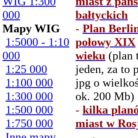
WIG 1:300
miast z pań
000
bałtyckich
Mapy WIG
-
Plan Berli
1:5000 - 1:10
połowy XIX
000
wieku
(plan 
1:25 000
jeden, za to 
1:100 000
jpg o wielko
1:300 000
ok. 200 Mb)
1:500 000
-
kilka plan
1:750 000
miast w Ros
Inne mapy