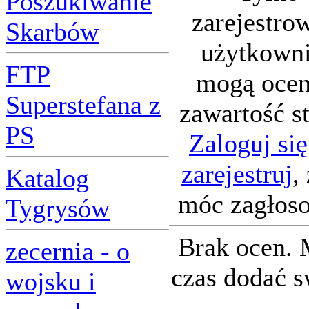
Poszukiwanie
zarejestro
Skarbów
użytkown
FTP
mogą ocen
Superstefana z
zawartość s
PS
Zaloguj się
zarejestruj
,
Katalog
móc zagłos
Tygrysów
Brak ocen.
zecernia - o
czas dodać s
wojsku i