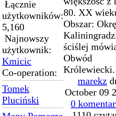
większość z l
Łącznie
80. XX wiek
użytkowników:
Obszar: Okr
5,160
Kaliningradz
Najnowszy
ściślej mówi
użytkownik:
Obwód
Kmicic
Królewiecki.
Co-operation:
marekz
d
Tomek
October 09 2
Pluciński
0 komentar
1110 czyta