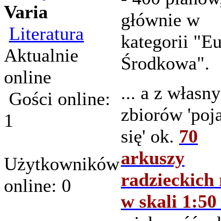
Varia
głównie w
Literatura
kategorii "E
Aktualnie
Środkowa".
online
... a z własn
Gości online:
zbiorów 'poj
1
się' ok.
70
arkuszy
Użytkowników
radzieckich
online: 0
w skali 1:50