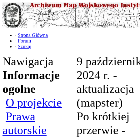
·
Strona Główna
·
Forum
·
Szukaj
Nawigacja
9 październi
Informacje
2024 r. -
ogolne
aktualizacja
O projekcie
(mapster)
Prawa
Po krótkiej
autorskie
przerwie -