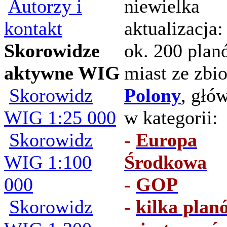
Autorzy i
niewielka
kontakt
aktualizacja:
Skorowidze
ok. 200 pla
aktywne WIG
miast ze zbi
Skorowidz
Polony
, głó
WIG 1:25 000
w kategorii:
Skorowidz
-
Europa
WIG 1:100
Środkowa
000
-
GOP
Skorowidz
-
kilka plan