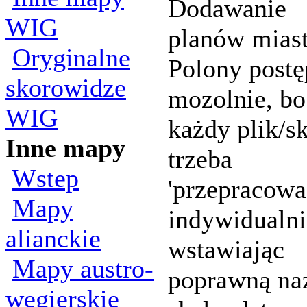
Dodawanie
WIG
planów miast
Oryginalne
Polony postę
skorowidze
mozolnie, bo
WIG
każdy plik/s
Inne mapy
trzeba
Wstep
'przepracowa
Mapy
indywidualni
alianckie
wstawiając
Mapy austro-
poprawną na
wegierskie