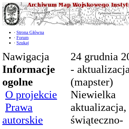
·
Strona Główna
·
Forum
·
Szukaj
Nawigacja
24 grudnia 2
Informacje
- aktualizacj
ogolne
(mapster)
O projekcie
Niewielka
Prawa
aktualizacja,
autorskie
świąteczno-