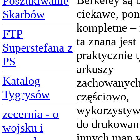
Berkeley są 
Poszukiwanie
ciekawe, po
Skarbów
kompletne –
FTP
ta znana jest
Superstefana z
praktycznie t
PS
arkuszy
Katalog
zachowanyc
Tygrysów
częściowo,
wykorzysty
zecernia - o
do drukowan
wojsku i
innych map 