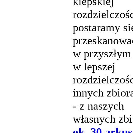
kiepskiej
rozdzielczośc
postaramy si
przeskanowa
w przyszłym
w lepszej
rozdzielczoś
innych zbior
- z naszych
własnych zbi
ok. 30 arku