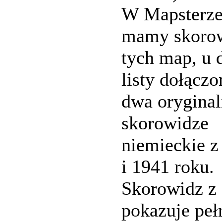
W Mapsterze
mamy skoro
tych map, u 
listy dołączo
dwa orygina
skorowidze
niemieckie z
i 1941 roku.
Skorowidz z
pokazuje peł