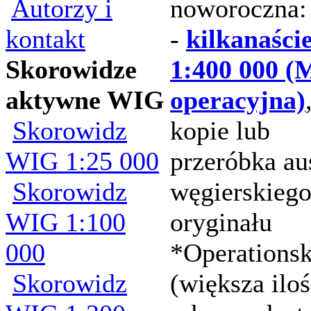
Autorzy i
noworoczna:
kontakt
-
kilkanaści
Skorowidze
1:400 000 (
aktywne WIG
operacyjna)
Skorowidz
kopie lub
WIG 1:25 000
przeróbka au
Skorowidz
węgierskieg
WIG 1:100
oryginału
000
*Operationsk
Skorowidz
(większa ilo