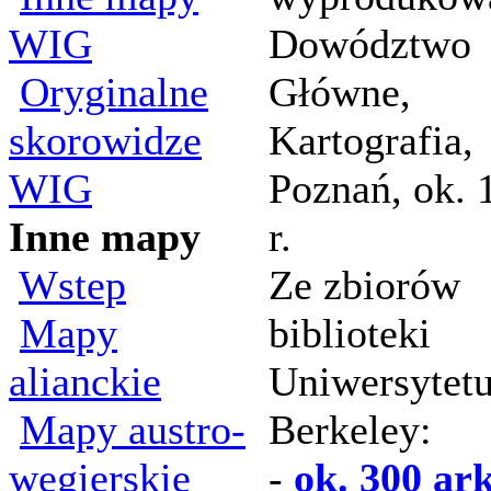
WIG
Dowództwo
Oryginalne
Główne,
skorowidze
Kartografia,
WIG
Poznań, ok. 
Inne mapy
r.
Wstep
Ze zbiorów
Mapy
biblioteki
alianckie
Uniwersytet
Mapy austro-
Berkeley:
wegierskie
-
ok. 300 ar