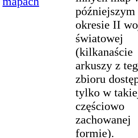
mapach
późniejszym
okresie II w
światowej
(kilkanaście
arkuszy z te
zbioru dostę
tylko w takie
częściowo
zachowanej
formie).