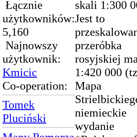
Łącznie
skali 1:300 0
użytkowników:
Jest to
5,160
przeskalowa
Najnowszy
przeróbka
użytkownik:
rosyjskiej m
Kmicic
1:420 000 (t
Co-operation:
Mapa
Strielbickieg
Tomek
niemieckie
Pluciński
wydanie