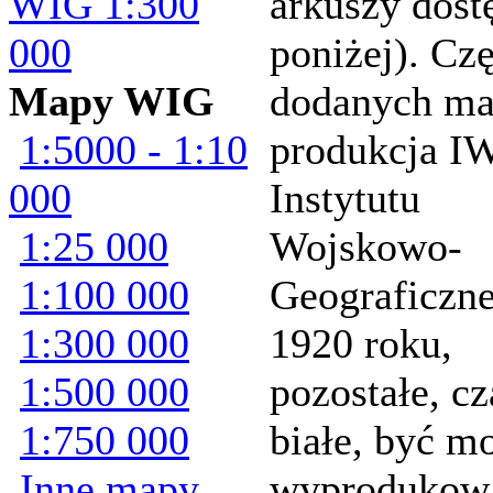
WIG 1:300
arkuszy dost
000
poniżej). Cz
Mapy WIG
dodanych ma
1:5000 - 1:10
produkcja I
000
Instytutu
1:25 000
Wojskowo-
1:100 000
Geograficzn
1:300 000
1920 roku,
1:500 000
pozostałe, cz
1:750 000
białe, być m
Inne mapy
wyprodukow