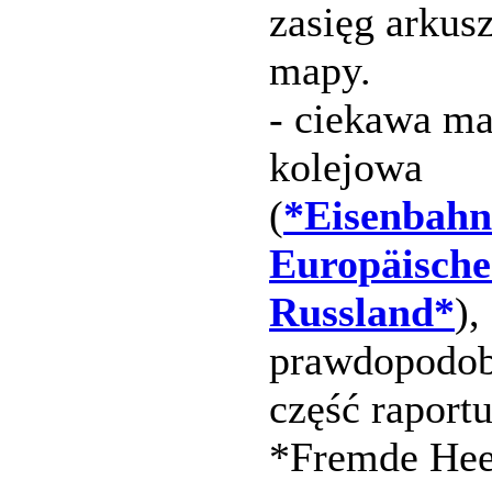
zasięg arkusz
mapy.
- ciekawa m
kolejowa
(
*Eisenbahn
Europäische
Russland*
),
prawdopodob
część raport
*Fremde Hee