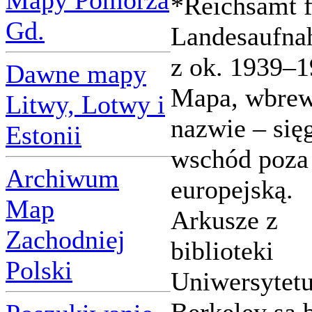
Mapy Pomorza
*Reichsamt f
Gd.
Landesaufn
z ok. 1939–1
Dawne mapy
Mapa, wbre
Litwy, Lotwy i
nazwie – się
Estonii
wschód poza
Archiwum
europejską.
Map
Arkusze z
Zachodniej
biblioteki
Polski
Uniwersytet