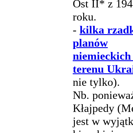
Ost II* z 19
roku.
-
kilka rzad
planów
niemieckich
terenu Ukra
nie tylko).
Nb. poniewa
Kłajpedy (M
jest w wyjąt