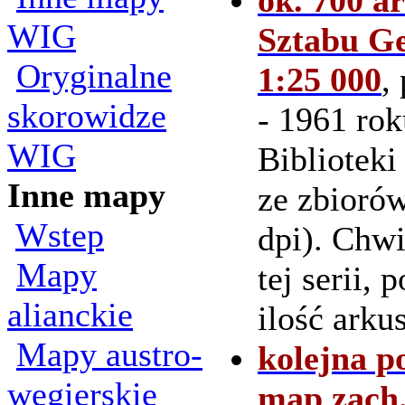
ok. 700 a
WIG
Sztabu Ge
Oryginalne
1:25 000
,
skorowidze
- 1961 rok
WIG
Biblioteki
Inne mapy
ze zbiorów
Wstep
dpi). Chw
Mapy
tej serii,
alianckie
ilość arku
Mapy austro-
kolejna p
wegierskie
map zach.