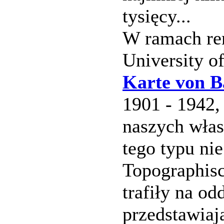
tysięcy...
W ramach rem
University o
Karte von B
1901 - 1942,
naszych włas
tego typu ni
Topographisc
trafiły na od
przedstawiają