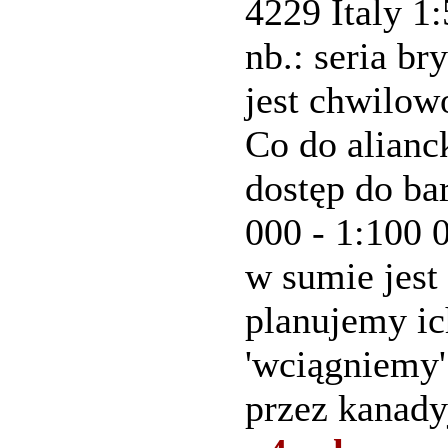
4229 Italy 1
nb.: seria b
jest chwilow
Co do alian
dostęp do ba
000 - 1:100 
w sumie jest 
planujemy ic
'wciągniemy'
przez kanady