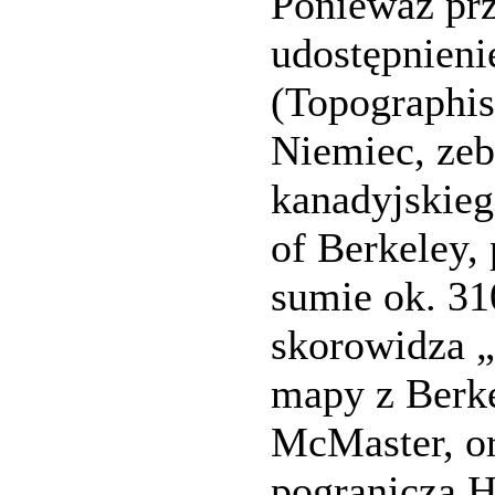
Ponieważ prz
udostępnieni
(Topographis
Niemiec, zeb
kanadyjskieg
of Berkeley, 
sumie ok. 31
skorowidza „
mapy z Berke
McMaster, or
pogranicza H