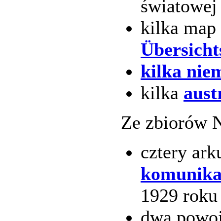
światowej 
kilka map 
Übersicht
kilka nie
kilka
aust
Ze zbiorów N
cztery ark
komunikac
1929 roku 
dwa powoj