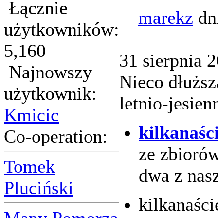
Łącznie
marekz
dn
użytkowników:
5,160
31 sierpnia 2
Najnowszy
Nieco dłuższ
użytkownik:
letnio-jesie
Kmicic
kilkanaśc
Co-operation:
ze zbioró
Tomek
dwa z nas
Pluciński
kilkanaści