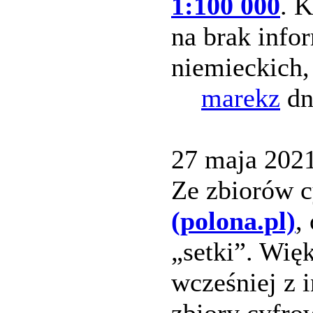
1:100 000
. 
na brak info
niemieckich,
marekz
dn
27 maja 2021 
Ze zbiorów 
(polona.pl)
,
„setki”. Wię
wcześniej z 