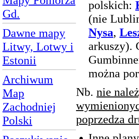
Mapy Pomorza
polskich:
Gd.
(nie Lubli
Nysa
,
Les
Dawne mapy
arkuszy). 
Litwy, Lotwy i
Gumbinnen
Estonii
można por
Archiwum
Nb.
nie nale
Map
wymienionych
Zachodniej
poprzedza dr
Polski
Inne plany