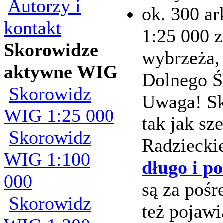
Autorzy i
ok. 300 ar
kontakt
1:25 000 z
Skorowidze
wybrzeża,
aktywne WIG
Dolnego Śl
Skorowidz
Uwaga! Sk
WIG 1:25 000
tak jak sz
Skorowidz
Radzieckie
WIG 1:100
długo i p
000
są za poś
Skorowidz
też pojawi