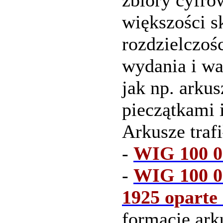
zbiory cyfro
większości s
rozdzielczoś
wydania i wa
jak np. arku
pieczątkami 
Arkusze traf
-
WIG 100 00
-
WIG 100 00
1925 oparte
formacie ark