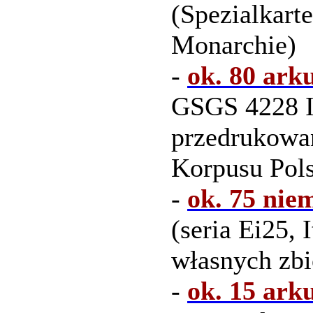
(Spezialkarte
Monarchie)
-
ok. 80 ark
GSGS 4228 It
przedrukowa
Korpusu Pol
-
ok. 75 nie
(seria Ei25, 
własnych zb
-
ok. 15 ark