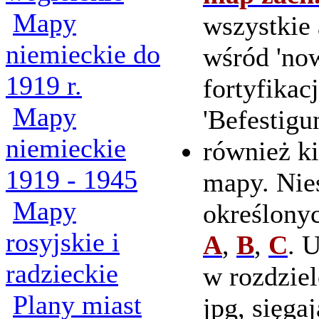
Mapy
wszystkie 
niemieckie do
wśród 'now
1919 r.
fortyfikac
Mapy
'Befestigu
niemieckie
również ki
1919 - 1945
mapy. Nie
Mapy
określonyc
rosyjskie i
A
,
B
,
C
. 
radzieckie
w rozdziel
Plany miast
jpg, sięga