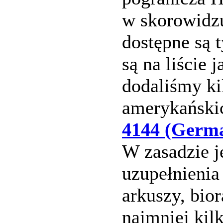
w skorowidzu
dostępne są 
są na liście 
dodaliśmy ki
amerykańskic
4144 (Germa
W zasadzie j
uzupełnienia
arkuszy, bio
najmniej kil