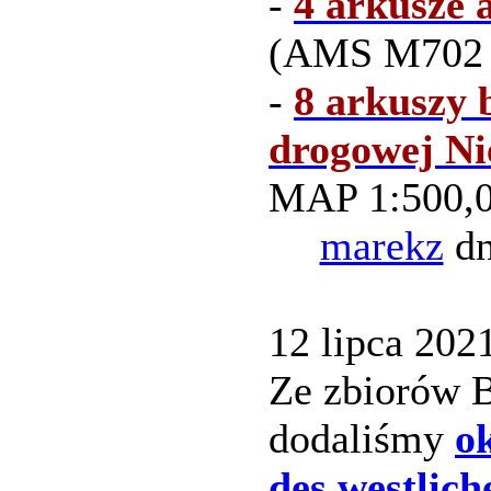
-
4 arkusze 
(AMS M702 Y
-
8 arkuszy
drogowej Ni
MAP 1:500,0
marekz
dn
12 lipca 2021
Ze zbiorów B
dodaliśmy
o
des westlich