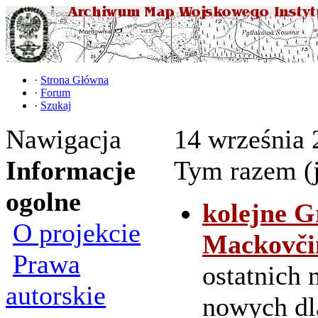
·
Strona Główna
·
Forum
·
Szukaj
Nawigacja
14 września 2
Informacje
Tym razem (j
ogolne
kolejne G
O projekcie
Mackovč
Prawa
ostatnich 
autorskie
nowych dl