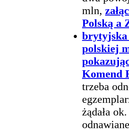
mln,
załą
Polską a 
brytyjska
polskiej 
pokazują
Komend R
trzeba od
egzemplar
żądała ok.
odnawianej