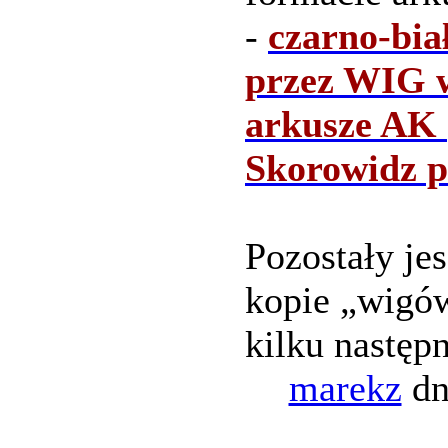
-
czarno-bia
przez WIG w
arkusze AK (
Skorowidz p
Pozostały je
kopie „wigów
kilku następ
marekz
dn