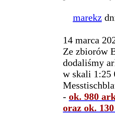
marekz
dni
14 marca 2021
Ze zbiorów B
dodaliśmy ar
w skali 1:25
Messtischbla
-
ok. 980 ar
oraz ok. 13