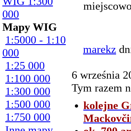
WIG 1:300
miejscowo
000
Mapy WIG
1:5000 - 1:10
marekz
dn
000
1:25 000
6 września 20
1:100 000
Tym razem ni
1:300 000
1:500 000
kolejne G
1:750 000
Mackovči
Inne mapy