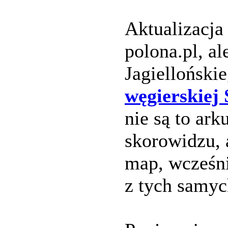
Aktualizacja
polona.pl, a
Jagielloński
węgierskiej 
nie są to ark
skorowidzu, 
map, wcześni
z tych samyc