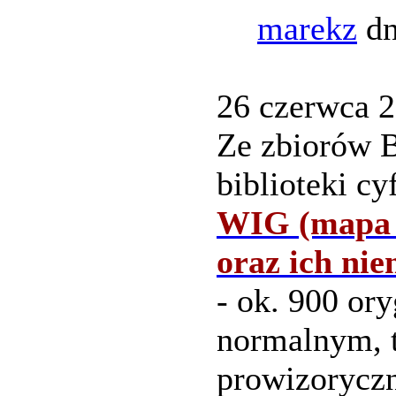
marekz
dn
26 czerwca 20
Ze zbiorów B
biblioteki c
WIG (mapa s
oraz ich ni
- ok. 900 or
normalnym, 
prowizoryc