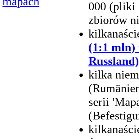
mapach
000 (pliki
zbiorów ni
kilkanaśc
(1:1 mln)
Russland)
kilka nie
(Rumänien 
serii 'Map
(Befestig
kilkanaśc