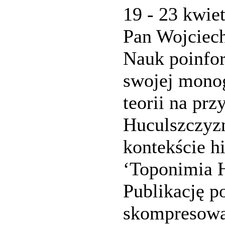
19 - 23 kwiet
Pan Wojciec
Nauk poinfor
swojej monog
teorii na prz
Huculszczyzn
kontekście hi
‘Toponimia H
Publikację p
skompresowan