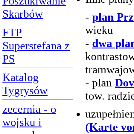
Poszukiwanie
Skarbów
-
plan Pr
wieku
FTP
-
dwa pla
Superstefana z
kontrastow
PS
tramwajo
Katalog
- plan
Dov
Tygrysów
tow. radzi
zecernia - o
uzupełnie
wojsku i
(Karte v