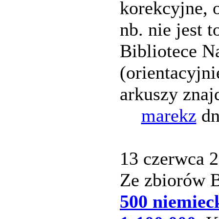
korekcyjne, 
nb. nie jest
Bibliotece N
(orientacyjni
arkuszy znaj
marekz
dn
13 czerwca 20
Ze zbiorów B
500 niemieck