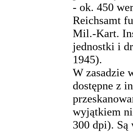
- ok. 450 we
Reichsamt fu
Mil.-Kart. In
jednostki i 
1945).
W zasadzie w
dostępne z i
przeskanowan
wyjątkiem ni
300 dpi). Są