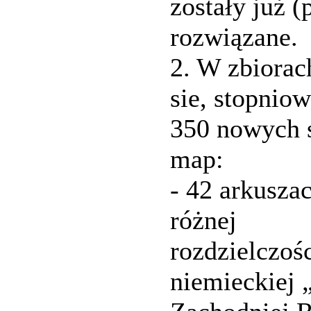
zostały już (
rozwiązane.
2. W zbiorac
sie, stopniow
350 nowych 
map:
- 42 arkusza
różnej
rozdzielczośc
niemieckiej