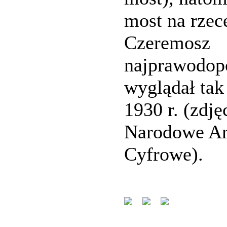
most na rzec
Czeremosz
najprawodop
wyglądał tak
1930 r. (zdję
Narodowe A
Cyfrowe).