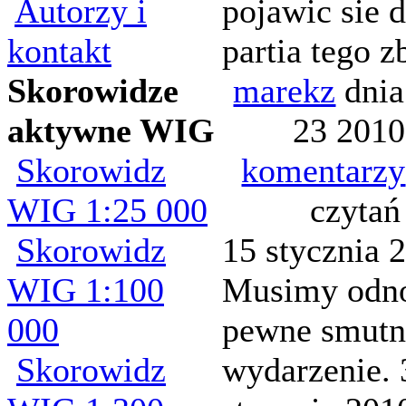
Autorzy i
pojawic sie 
kontakt
partia tego z
Skorowidze
marekz
dnia
aktywne WIG
23 2010
Skorowidz
komentarzy
WIG 1:25 000
czytań
Skorowidz
15 stycznia 
WIG 1:100
Musimy odn
000
pewne smutn
Skorowidz
wydarzenie. 