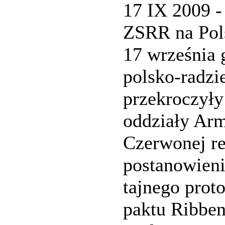
17 IX 2009 -
ZSRR na Pol
17 września 
polsko-radzi
przekroczyły
oddziały Arm
Czerwonej re
postanowien
tajnego prot
paktu Ribben