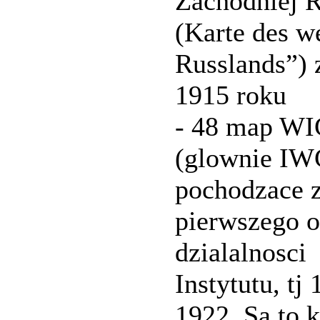
Zachodniej R
(Karte des w
Russlands”) 
1915 roku
- 48 map W
(glownie IW
pochodzace 
pierwszego o
dzialalnosci
Instytutu, tj 
1922. Sa to 