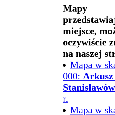
Mapy
przedstawia
miejsce, mo
oczywiście z
na naszej st
Mapa w ska
000:
Arkusz
Stanisławów
r.
Mapa w ska