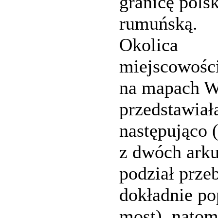
granicę pols
rumuńską.
Okolica
miejscowośc
na mapach 
przedstawiała
następująco 
z dwóch arku
podział prze
dokładnie po
most), natom