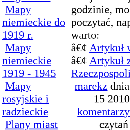
Mapy
godzinie, mo
niemieckie do
poczytać, na
1919 r.
warto:
Mapy
â€¢
Artykuł 
niemieckie
â€¢
Artykuł 
1919 - 1945
Rzeczpospoli
Mapy
marekz
dnia
rosyjskie i
15 2010
radzieckie
komentarzy
Plany miast
czytań