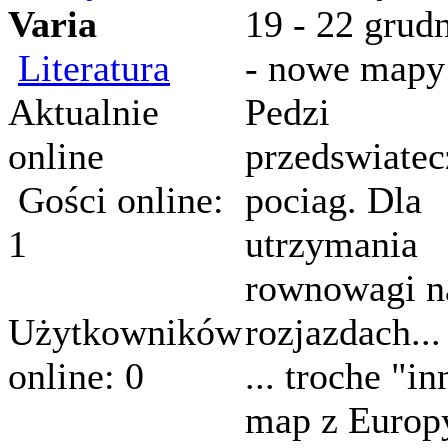
Varia
19 - 22 grud
Literatura
- nowe mapy
Aktualnie
Pedzi
online
przedswiate
Gości online:
pociag. Dla
1
utrzymania
rownowagi n
Użytkowników
rozjazdach...
online: 0
... troche "i
map z Europ