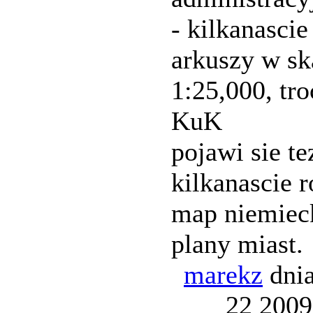
- kilkanascie
arkuszy w sk
1:25,000, tr
KuK
pojawi sie te
kilkanascie 
map niemieck
plany miast.
marekz
dnia
22 2009