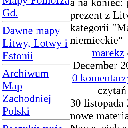
Mapy Pomorza
a na koniec:
Gd.
prezent z Li
kategorii "M
Dawne mapy
niemieckie"
Litwy, Lotwy i
marekz
Estonii
December 20
Archiwum
0 komentarz
Map
czytań
Zachodniej
30 listopada 
Polski
nowe materi