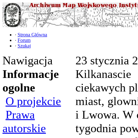
·
Strona Główna
·
Forum
·
Szukaj
Nawigacja
23 stycznia 
Informacje
Kilkanascie
ogolne
ciekawych p
O projekcie
miast, glown
Prawa
i Lwowa. W 
autorskie
tygodnia po