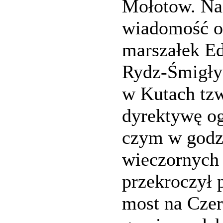
Mołotow. Na
wiadomość o 
marszałek E
Rydz-Śmigły
w Kutach tz
dyrektywę o
czym w godz
wieczornych
przekroczył 
most na Cze