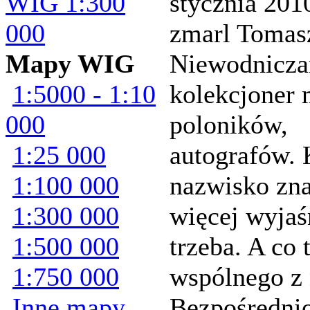
WIG 1:300
stycznia 201
000
zmarl Tomas
Mapy WIG
Niewodnicza
1:5000 - 1:10
kolekcjoner 
000
poloników,
1:25 000
autografów. 
1:100 000
nazwisko zna
1:300 000
więcej wyjaś
1:500 000
trzeba. A co 
1:750 000
wspólnego z
Inne mapy
Bezpośrednio