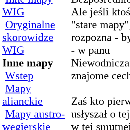
WIG
Ale jeśli kto
Oryginalne
"stare mapy"
skorowidze
rozpozna - b
WIG
- w panu
Inne mapy
Niewodnicza
Wstep
znajome cec
Mapy
alianckie
Zaś kto pier
Mapy austro-
usłyszał o te
wegierskie
w tej smutne