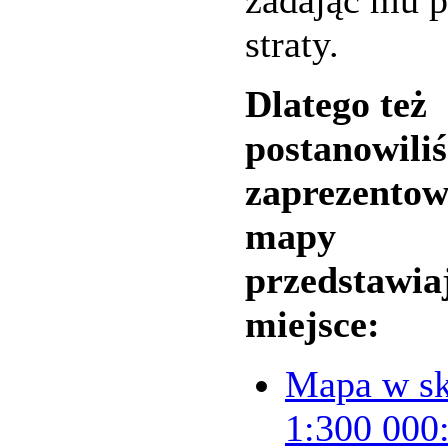
zadając mu 
straty.
Dlatego też
postanowili
zaprezento
mapy
przedstawia
miejsce:
Mapa w sk
1:300 000