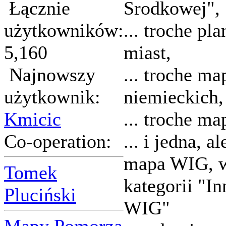
Łącznie
Srodkowej",
użytkowników:
... troche pl
5,160
miast,
Najnowszy
... troche ma
użytkownik:
niemieckich,
Kmicic
... troche m
Co-operation:
... i jedna, a
mapa WIG, 
Tomek
kategorii "I
Pluciński
WIG"