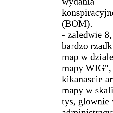
wydania
konspiracyjn
(BOM).
- zaledwie 8, 
bardzo rzadk
map w dziale
mapy WIG", 
kikanascie a
mapy w skali
tys, glownie
administracy