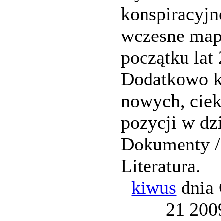
konspiracyjn
wczesne map
początku lat 
Dodatkowo k
nowych, cie
pozycji w dz
Dokumenty /
Literatura.
kiwus
dnia 
21 20