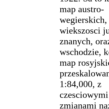
map austro-
wegierskich,
wiekszosci j
znanych, ora
wschodzie, k
map rosyjski
przeskalowa
1:84,000, z
czesciowymi
zmianami na