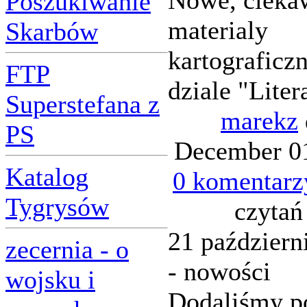
Nowe, cieka
Poszukiwanie
materialy
Skarbów
kartograficz
FTP
dziale "Liter
Superstefana z
marekz
PS
December 01
Katalog
0 komentarz
Tygrysów
czytań
21 październ
zecernia - o
- nowości
wojsku i
Dodaliśmy p